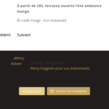
À partir de 23h, terrasse ouverte l’été ambiance
lounge.
© crédit Image : Ace restaurant
cédent
Suivant
→
remy_magicien
Rémy magicien pour vos événements
Charger plus
Suivre sur Instagram